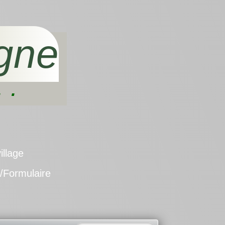
gne
 .
illage
/Formulaire