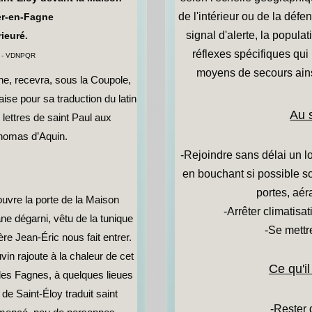
de l'intérieur ou de la déf
er-en-Fagne
signal d'alerte, la popul
rieuré.
réflexes spécifiques qui 
 - VDNPQR
moyens de secours ains
ne, recevra, sous la Coupole,
ise pour sa traduction du latin
Au s
ettres de saint Paul aux
homas d’Aquin.
-Rejoindre sans délai un lo
en bouchant si possible s
portes, aér
vre la porte de la Maison
-Arrêter climatisat
 dégarni, vêtu de la tunique
-Se mettr
ère Jean-Éric nous fait entrer.
vin rajoute à la chaleur de cet
Ce qu'il
des Fagnes, à quelques lieues
e Saint-Éloy traduit saint
-Rester 