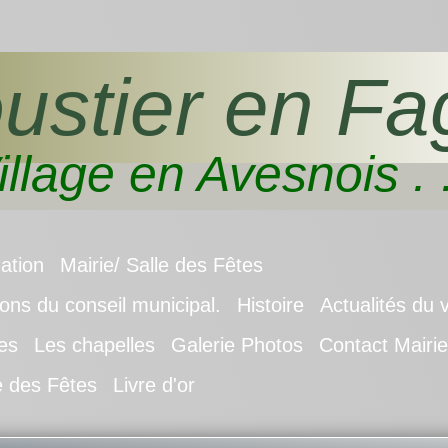
ustier en Fa
illage en Avesnois . .
uation
Mairie/ Salle des Fêtes
ns du conseil municipal.
Histoire
Actualités du v
es
Les chapelles
Galerie Photos
Contact Mairie
e des Fêtes
Livre d'or