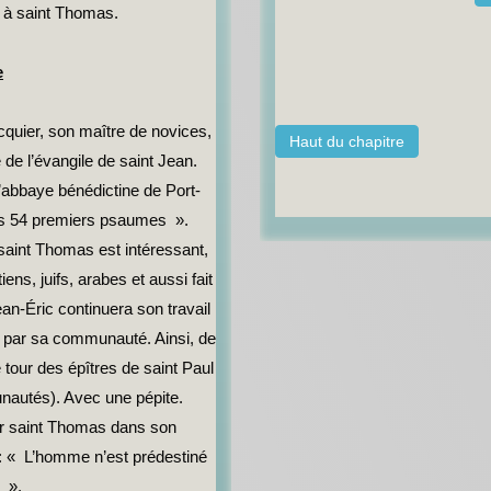
.. à saint Thomas.
e
quier, son maître de novices,
Haut du chapitre
 de l’évangile de saint Jean.
l’abbaye bénédictine de Port-
es 54 premiers psaumes ».
 saint Thomas est intéressant,
ens, juifs, arabes et aussi fait
an-Éric continuera son travail
nu par sa communauté. Ainsi, de
tour des épîtres de saint Paul
unautés). Avec une pépite.
par saint Thomas dans son
: « L’homme n’est prédestiné
r ».