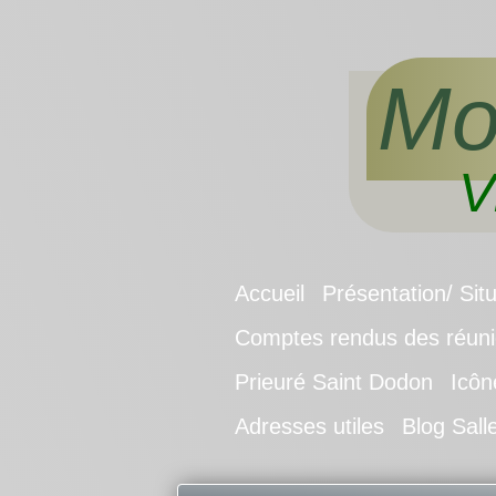
Mo
V
Accueil
Présentation/ Sit
Comptes rendus des réunio
Prieuré Saint Dodon
Icôn
Adresses utiles
Blog Sall