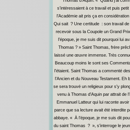
Thomas d’Aquin. « Quand j’ai com
s’intéressaient à ce travail et puis peti
l’Académie ait pris ça en considératio
Qui sait ? Une certitude : son travail de 
recevoir sous la Coupole un Grand Prix
l’époque, je me suis dit pourquoi lui ava
Thomas ? » Saint Thomas, frère prêch
laissé une œuvre immense. Très connu
Beaucoup moins le sont ses Commentai
l’étaient. Saint Thomas a commenté des l
l’Ancien et du Nouveau Testament. Eh bi
se sera trouvé un religieux pour s’y plon
venu à Thomas d’Aquin par attrait de l’i
Emmanuel Latteur qui lui raconte avoir
parce que sa lecture avait été interdite 
abbaye. « À l’époque, je me suis dit pourqu
du saint Thomas ? », s’interroge le jeun