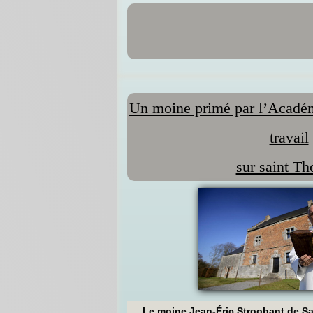
Un moine primé par l’Académ
travail
sur saint T
Le moine Jean-Éric Stroobant de Sa