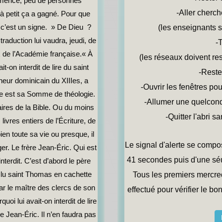
mencé, peu de personnes
-Aller cherch
t à petit ça a gagné. Pour que
n c’est un signe. » De Dieu ?
(les enseignants s
traduction lui vaudra, jeudi, de
-
 de l’Académie française.« À
(les réseaux doivent res
it-on interdit de lire du saint
-Reste
eur dominicain du XIIIes, a
-Ouvrir les fenêtres po
e est sa Somme de théologie.
-Allumer une quelconq
res de la Bible. Ou du moins
-Quitter l'abri 
ivres entiers de l’Écriture, de
en toute sa vie ou presque, il
Le signal d'alerte se compo
ger. Le frère Jean-Éric. Qui est
41 secondes puis d'une séu
nterdit. C’est d’abord le père
 lu saint Thomas en cachette
Tous les premiers mercred
par le maître des clercs de son
effectué pour vérifier le b
oi lui avait-on interdit de lire
e Jean-Éric. Il n’en faudra pas