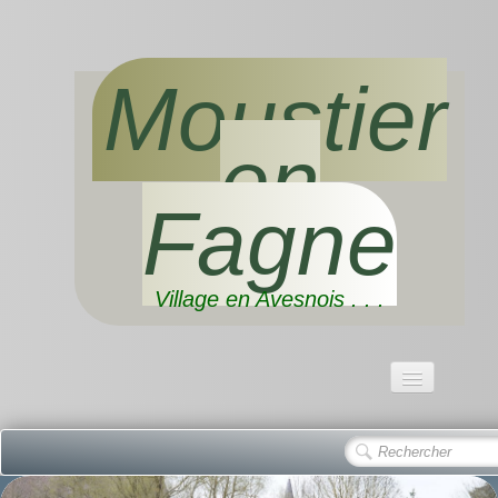
Moustier
en
Fagne
Village en Avesnois . . .
Accueil
Présentation/ Situation