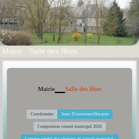
Mairie/ Salle des Fêtes
Comptes rendus des réunions du
conseil municipal.
Histoire
Actualités du village
Mairie Salle des fêtes
Prieuré Saint Dodon
Icônes
Les chapelles
Mairie
Salle des fêtes
Galerie Photos
Contact Mairie/Formulaire
Coordonnées
Jours D'ouverture/Horaires
Adresses utiles
Composition conseil municipal 2026
Blog Salle des Fêtes
Comptes rendus des réunions du conseil municipal.