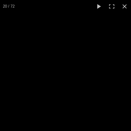
20 / 72
Galerie photos
ici.
Si vous désirez copier une ou plusieurs photos, demandez le
Retour Accueil