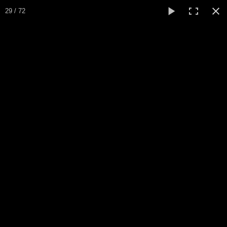
29 / 72
Galerie photos
ici.
Si vous désirez copier une ou plusieurs photos, demandez le
Retour Accueil