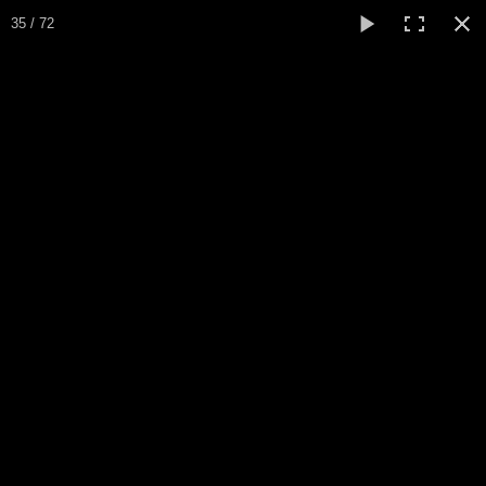
35 / 72
Galerie photos
ici.
Si vous désirez copier une ou plusieurs photos, demandez le
Retour Accueil