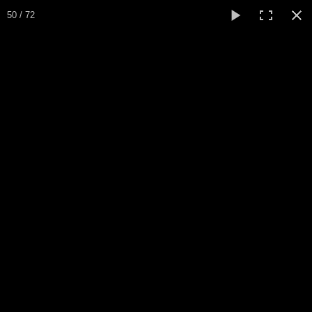
50 / 72
Galerie photos
ici.
Si vous désirez copier une ou plusieurs photos, demandez le
Retour Accueil