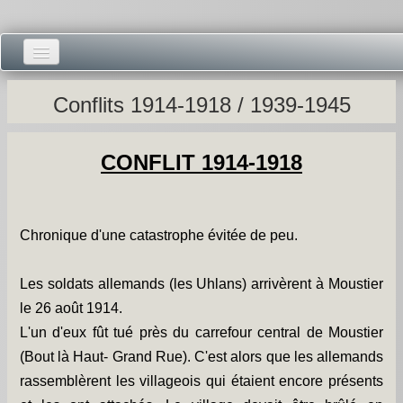
Accueil -
Conflits 1914-1918 / 1939-1945
Vie municipale -
CONFLIT 1914-1918
Présentations -
Salle des Fêtes -
Chronique d'une catastrophe évitée de peu.
Blog Salle des Fêtes -
Comité des Fêtes -
Les soldats allemands (les Uhlans) arrivèrent à Moustier
le 26 août 1914.
Histoires -
L'un d'eux fût tué près du carrefour central de Moustier
(Bout là Haut- Grand Rue). C'est alors que les allemands
Prieuré saint Dodon -
rassemblèrent les villageois qui étaient encore présents