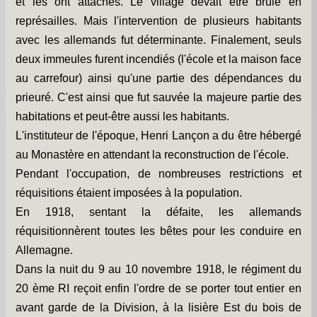
Les chapelles -
et les ont attachés. Le village devait être brûlé en
représailles. Mais l'intervention de plusieurs habitants
Travaux -
avec les allemands fut déterminante. Finalement, seuls
deux immeules furent incendiés (l'école et la maison face
Informations pratiques -
au carrefour) ainsi qu'une partie des dépendances du
Informations diverses -
prieuré. C'est ainsi que fut sauvée la majeure partie des
habitations et peut-être aussi les habitants.
Petit survol du village -
L'instituteur de l'époque, Henri Lançon a du être hébergé
Gîtes de groupe -
au Monastère en attendant la reconstruction de l'école.
Pendant l'occupation, de nombreuses restrictions et
Album photos -
réquisitions étaient imposées à la population.
PCS et DICRIM -
En 1918, sentant la défaite, les allemands
réquisitionnèrent toutes les bêtes pour les conduire en
Remerciements -
Allemagne.
Contact -
Dans la nuit du 9 au 10 novembre 1918, le régiment du
20 ème RI reçoit enfin l'ordre de se porter tout entier en
avant garde de la Division, à la lisière Est du bois de