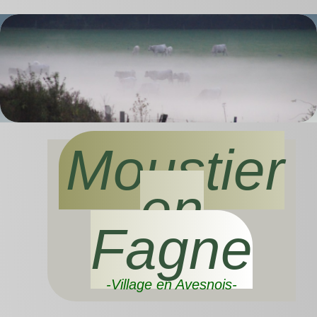
Moustier
en
Fagne
-Village en Avesnois-