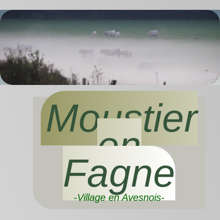
Moustier
en
Fagne
-Village en Avesnois-