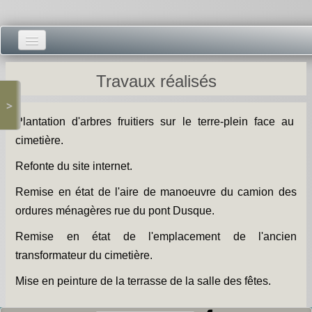
Accueil -
Travaux réalisés
Vie municipale -
>
Plantation d'arbres fruitiers sur le terre-plein face au
Présentations -
cimetière.
Salle des Fêtes -
Refonte du site internet.
Blog Salle des Fêtes -
Remise en état de l'aire de manoeuvre du camion des
ordures ménagères rue du pont Dusque.
Comité des Fêtes -
Remise en état de l'emplacement de l'ancien
Histoires -
transformateur du cimetière.
Prieuré saint Dodon -
Mise en peinture de la terrasse de la salle des fêtes.