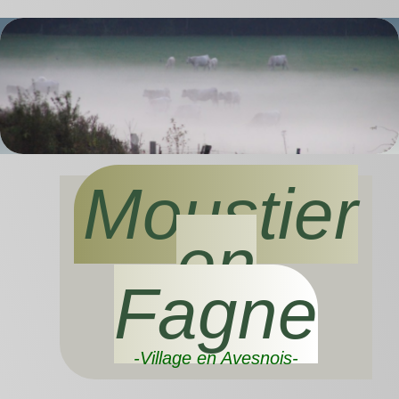
Moustier
en
Fagne
-Village en Avesnois-