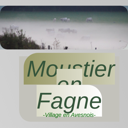
Moustier
en
Fagne
-Village en Avesnois-