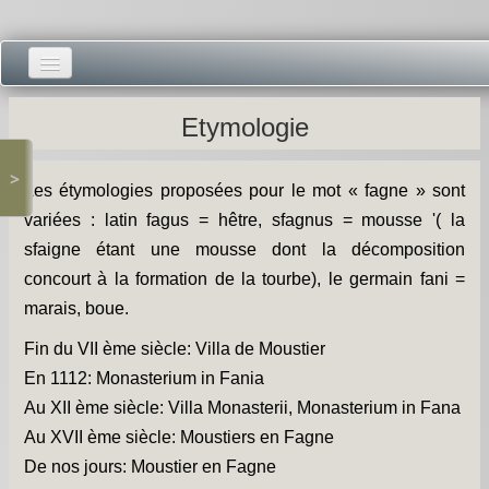
Accueil -
Etymologie
Vie municipale -
>
Les étymologies proposées pour le mot « fagne » sont
Présentations -
variées : latin fagus = hêtre, sfagnus = mousse '( la
Salle des Fêtes -
sfaigne étant une mousse dont la décomposition
concourt à la formation de la tourbe), le germain fani =
Blog Salle des Fêtes -
marais, boue.
Comité des Fêtes -
Fin du VII ème siècle: Villa de Moustier
En 1112: Monasterium in Fania
Histoires -
Au XII ème siècle: Villa Monasterii, Monasterium in Fana
Prieuré saint Dodon -
Au XVII ème siècle: Moustiers en Fagne
De nos jours: Moustier en Fagne