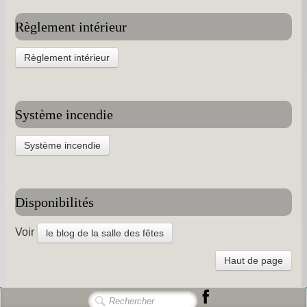
Les chapelles -
Règlement intérieur
Travaux -
Règlement intérieur
Informations pratiques -
Informations diverses -
Système incendie
Petit survol du village -
Gîtes de groupe -
Système incendie
Album photos -
PCS et DICRIM -
Disponibilités
Remerciements -
Voir
le blog de la salle des fêtes
Contact -
Haut de page