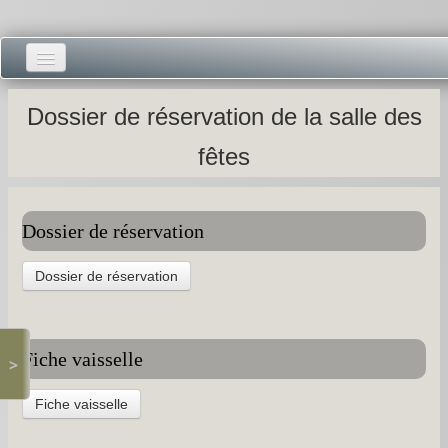
Accueil -
Dossier de réservation de la salle des
Vie municipale -
fêtes
Présentations -
Salle des Fêtes -
Dossier de réservation
Blog Salle des Fêtes -
Dossier de réservation
Comité des Fêtes -
Histoires -
Fiche vaisselle
>
Prieuré saint Dodon -
Fiche vaisselle