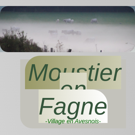
Moustier
en
Fagne
-Village en Avesnois-