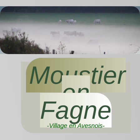
Moustier
en
Fagne
-Village en Avesnois-