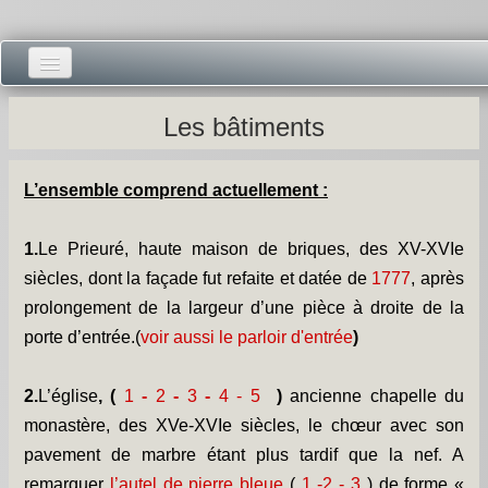
Accueil -
Les bâtiments
Vie municipale -
L’ensemble comprend actuellement :
Présentations -
Salle des Fêtes -
1.
Le Prieuré, haute maison de briques, des XV-XVIe
siècles, dont la façade fut refaite et datée de
1777
, après
Blog Salle des Fêtes -
prolongement de la largeur d’une pièce à droite de la
porte d’entrée.(
voir aussi le parloir d'entrée
)
Comité des Fêtes -
Histoires -
2.
L’église
,
(
1
-
2
-
3
-
4
-
5
)
ancienne chapelle du
monastère, des XVe-XVIe siècles, le chœur avec son
Prieuré saint Dodon -
pavement de marbre étant plus tardif que la nef. A
remarquer
l’autel de pierre bleue
(
1
-
2
-
3
) de forme «