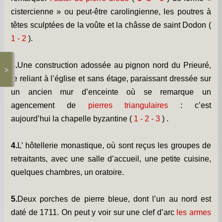
Les chapelles -
cistercienne » ou peut-être carolingienne, les poutres à
Travaux -
têtes sculptées de la voûte et
la châsse de saint Dodon (
1 - 2
).
Informations pratiques -
Informations diverses -
3.
Une construction adossée au pignon nord du Prieuré,
>
le reliant à l’église et sans étage, paraissant dressée sur
Petit survol du village -
un ancien mur d’enceinte où se remarque un
Gîtes de groupe -
agencement de
pierres triangulaires
: c’est
aujourd’hui
la chapelle byzantine
(
1
-
2
-
3
)
.
Album photos -
PCS et DICRIM -
4.
L’ hôtellerie monastique, où sont reçus les groupes de
retraitants, avec une salle d’accueil, une petite cuisine,
Remerciements -
quelques chambres, un oratoire.
Contact -
5.
Deux porches de pierre bleue, dont l’un au nord est
daté de 1711. On peut y voir sur une clef d’arc
les armes