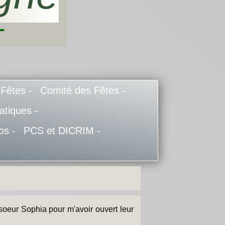
-
 Fêtes -
Comité des Fêtes -
atiques -
os -
PCS et DICRIM -
oeur Sophia pour m'avoir ouvert leur