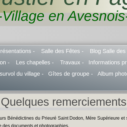
-Village en Avesnois
résentations -
Salle des Fêtes -
Blog Salle des
don -
Les chapelles -
Travaux -
Informations pr
 survol du village -
Gîtes de groupe -
Album phot
Quelques remerciements
urs Bénédictines du Prieuré Saint Dodon, Mére Supérieure et s
ue des documents et photographies,