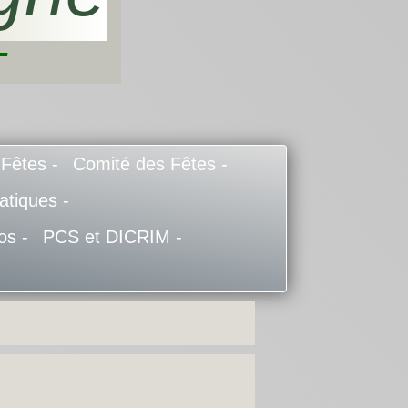
-
 Fêtes -
Comité des Fêtes -
atiques -
os -
PCS et DICRIM -