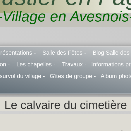
-Village en Avesnois
résentations -
Salle des Fêtes -
Blog Salle des
don -
Les chapelles -
Travaux -
Informations pr
 survol du village -
Gîtes de groupe -
Album phot
Le calvaire du cimetière