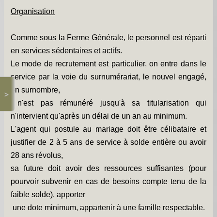
Les chapelles -
Organisation
Travaux -
Comme sous la Ferme Générale, le personnel est réparti
Informations pratiques -
en services sédentaires et actifs.
Informations diverses -
Le mode de recrutement est particulier, on entre dans le
service par la voie du surnumérariat, le nouvel engagé,
Petit survol du village -
en surnombre,
>
Gîtes de groupe -
n'est pas rémunéré jusqu'à sa titularisation qui
n'intervient qu'après un délai de un an au minimum.
Album photos -
L'agent qui postule au mariage doit être célibataire et
PCS et DICRIM -
justifier de 2 à 5 ans de service à solde entière ou avoir
28 ans révolus,
Remerciements -
sa future doit avoir des ressources suffisantes (pour
Contact -
pourvoir subvenir en cas de besoins compte tenu de la
faible solde), apporter
une dote minimum, appartenir à une famille respectable.