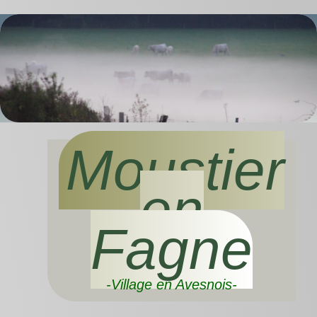
Moustier
en
Fagne
-Village en Avesnois-