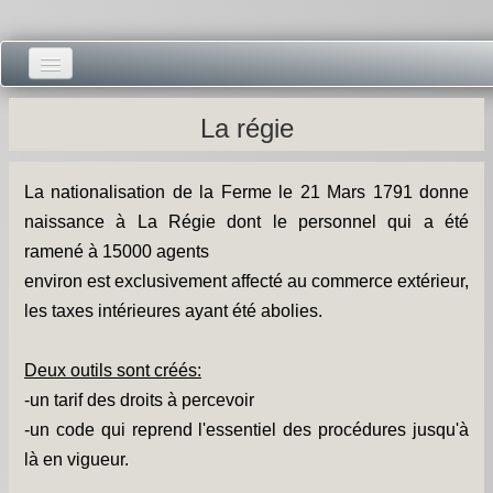
Accueil -
La régie
Vie municipale -
La nationalisation de la Ferme le 21 Mars 1791 donne
Présentations -
naissance à La Régie dont le personnel qui a été
Salle des Fêtes -
ramené à 15000 agents
environ est exclusivement affecté au commerce extérieur,
Blog Salle des Fêtes -
les taxes intérieures ayant été abolies.
Comité des Fêtes -
Deux outils sont créés:
Histoires -
-un tarif des droits à percevoir
-un code qui reprend l'essentiel des procédures jusqu'à
Prieuré saint Dodon -
là en vigueur.