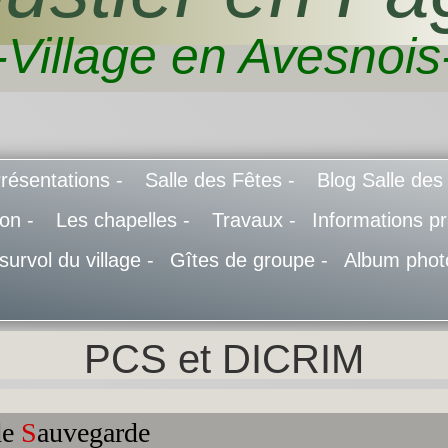
-Village en Avesnois
résentations -
Salle des Fêtes -
Blog Salle des
don -
Les chapelles -
Travaux -
Informations pr
 survol du village -
Gîtes de groupe -
Album phot
PCS et DICRIM
de
S
auvegarde