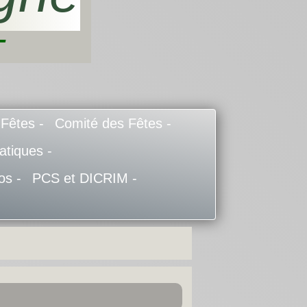
-
 Fêtes -
Comité des Fêtes -
atiques -
os -
PCS et DICRIM -