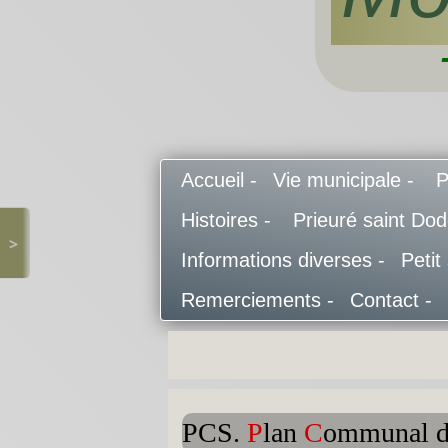
Accueil -
Vie municipale -
P
Histoires -
Prieuré saint Do
>
Informations diverses -
Petit
Remerciements -
Contact -
PCS.
P
lan
C
ommunal 