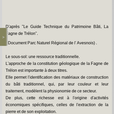
Les chapelles -
Travaux -
Informations pratiques -
D'après "Le Guide Technique du Patrimoine Bâti, La
Informations diverses -
Fagne de Trélon".
>
( Document Parc Naturel Régional de l' Avesnois) .
Petit survol du village -
Gîtes de groupe -
Le sous-sol: une ressource traditionnelle.
Album photos -
L'approche de la constitution géologique de la Fagne de
Trélon est importante à deux titres.
PCS et DICRIM -
Elle permet l'identification des matériaux de construction
Remerciements -
du bâti traditionnel, qui, par leur couleur et leur
traitement, modèlent la physionomie de ce secteur.
Contact -
De plus, cette richesse est à l'origine d'activités
économiques spécifiques, celles de l'extraction de la
pierre et de son exploitation.