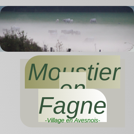
Moustier
en
Fagne
-Village en Avesnois-