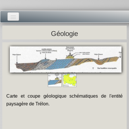
Accueil -
Géologie
Vie municipale -
Présentations -
Salle des Fêtes -
Blog Salle des Fêtes -
Comité des Fêtes -
Carte et coupe géologique schématiques de l'entité
Histoires -
paysagère de Trélon.
Prieuré saint Dodon -