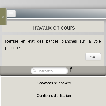
>
Accueil -
Travaux en cours
Vie municipale -
Remise en état des bandes blanches sur la voie
Présentations -
publique.
Salle des Fêtes -
Plus...
Blog Salle des Fêtes -
Comité des Fêtes -
Conditions de cookies
Histoires -
Prieuré saint Dodon -
Conditions d'utilisation