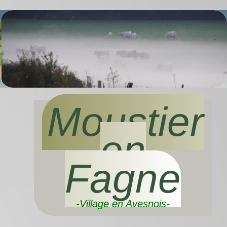
Moustier
en
Fagne
-Village en Avesnois-